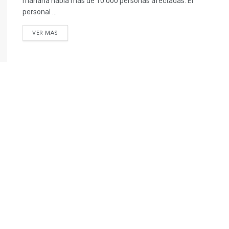
mañana había más de 10.000 personas afectadas. El
personal ...
VER MAS