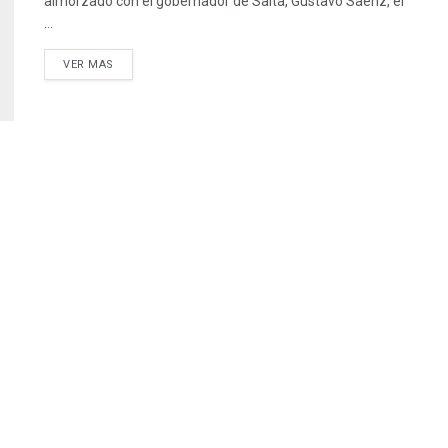
almorzado con el gobernador de Salta, Gustavo Saenz, el
...
VER MAS