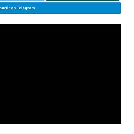
artir en Telegram
enault 9 en la vía publica y una cámara de seguridad
adrón que circulaba a pie, con total impunidad, robó el
as 18 hs en la calle Carriego, entre Bergamini y
ía: Oeste Noticias.
edes sociales para dar a conocer la situación de