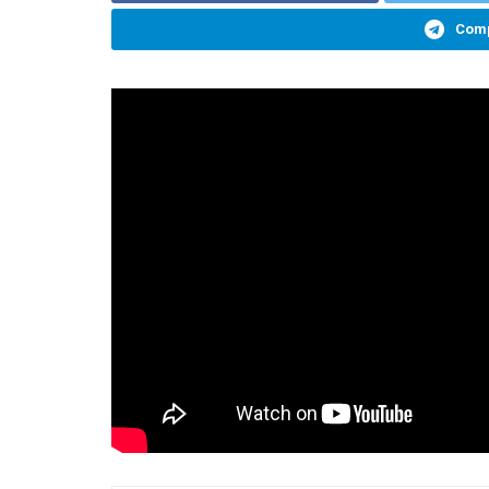
Comp
Una persona dejó estacionado su vehículo marca R
privada logró captar el momeno exacto en que un l
automóvil en menos de un minuto.
Ocurrió el sábado 14 de noviembre, alrededor de l
Sourigues, en la localidad de El Palomar.
Video v
Los vecinos decidieron difundir el video en las r
inseguridad actual que están viviendo.
Fuente:
Oeste Noticias.