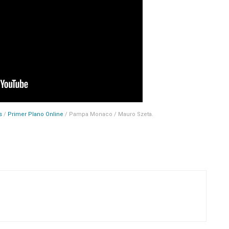
s
/
Primer Plano Online
/ Pampa Monaco / Mauro Szeta.