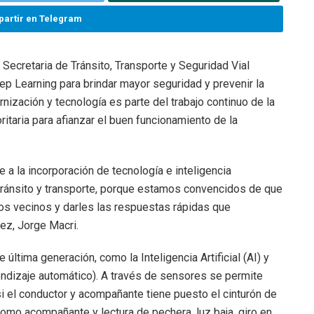
artir en Telegram
 Secretaria de Tránsito, Transporte y Seguridad Vial
eep Learning para brindar mayor seguridad y prevenir la
ernización y tecnología es parte del trabajo continuo de la
itaria para afianzar el buen funcionamiento de la
 la incorporación de tecnología e inteligencia
o tránsito y transporte, porque estamos convencidos de que
 los vecinos y darles las respuestas rápidas que
ez, Jorge Macri.
 última generación, como la Inteligencia Artificial (AI) y
endizaje automático). A través de sensores se permite
 si el conductor y acompañante tiene puesto el cinturón de
omo acompañante y lectura de pechera, luz baja, giro en