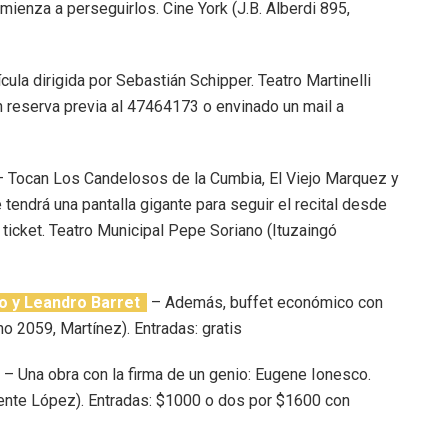
enza a perseguirlos. Cine York (J.B. Alberdi 895,
cula dirigida por Sebastián Schipper. Teatro Martinelli
con reserva previa al 47464173 o envinado un mail a
– Tocan Los Candelosos de la Cumbia, El Viejo Marquez y
endrá una pantalla gigante para seguir el recital desde
 ticket. Teatro Municipal Pepe Soriano (Ituzaingó
o y Leandro Barret
– Además, buffet económico con
o 2059, Martínez). Entradas: gratis
– Una obra con la firma de un genio: Eugene Ionesco.
cente López). Entradas: $1000 o dos por $1600 con