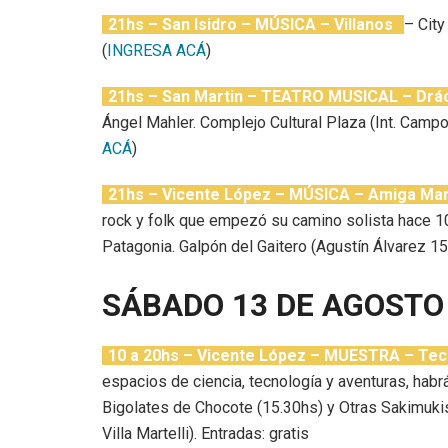
21hs – San Isidro – MÚSICA – Villanos
– City
(
INGRESA ACÁ
)
21hs – San Martin – TEATRO MUSICAL – Drác
Ángel Mahler. Complejo Cultural Plaza (Int. Camp
ACÁ
)
21hs – Vicente López – MÚSICA – Amiga Ma
rock y folk que empezó su camino solista hace 10
Patagonia. Galpón del Gaitero (Agustín Álvarez 15
SÁBADO 13 DE AGOSTO
10 a 20hs – Vicente López – MUESTRA – Tec
espacios de ciencia, tecnología y aventuras, hab
Bigolates de Chocote (15.30hs) y Otras Sakimukis 
Villa Martelli). Entradas: gratis