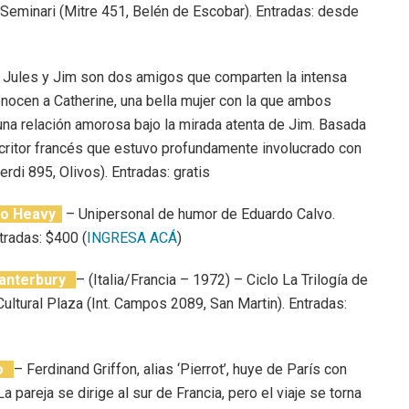
o Seminari (Mitre 451, Belén de Escobar). Entradas: desde
Jules y Jim son dos amigos que comparten la intensa
conocen a Catherine, una bella mujer con la que ambos
una relación amorosa bajo la mirada atenta de Jim. Basada
critor francés que estuvo profundamente involucrado con
berdi 895, Olivos). Entradas: gratis
so Heavy
– Unipersonal de humor de Eduardo Calvo.
tradas: $400 (
INGRESA ACÁ
)
Canterbury
– (Italia/Francia – 1972) – Ciclo La Trilogía de
ultural Plaza (Int. Campos 2089, San Martin). Entradas:
co
– Ferdinand Griffon, alias ‘Pierrot’, huye de París con
 pareja se dirige al sur de Francia, pero el viaje se torna