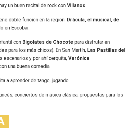
hay un buen recital de rock con
Villanos
.
ne doble función en la región:
Drácula, el musical, de
do en Escobar.
infantil con
Bigolates de Chocote
para disfrutar en
des para los más chicos). En San Martín,
Las Pastillas del
 escenarios y por ahí cerquita,
Verónica
 con una buena comedia.
ta a aprender de tango, jugando.
rancés, conciertos de música clásica, propuestas para los
A