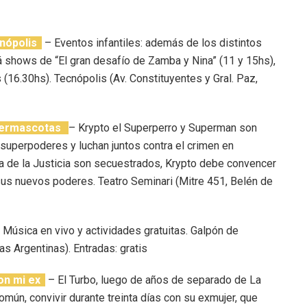
nópolis
– Eventos infantiles: además de los distintos
á shows de “El gran desafío de Zamba y Nina” (11 y 15hs),
 (16.30hs). Tecnópolis (Av. Constituyentes y Gral. Paz,
upermascotas
– Krypto el Superperro y Superman son
uperpoderes y luchan juntos contra el crimen en
a de la Justicia son secuestrados, Krypto debe convencer
sus nuevos poderes. Teatro Seminari (Mitre 451, Belén de
 Música en vivo y actividades gratuitas. Galpón de
s Argentinas). Entradas: gratis
on mi ex
– El Turbo, luego de años de separado de La
omún, convivir durante treinta días con su exmujer, que