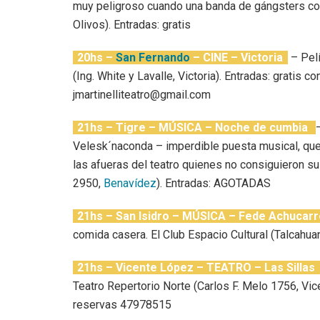
muy peligroso cuando una banda de gángsters comi
Olivos). Entradas: gratis
20hs –
San Fernando
– CINE – Victoria
– Pelí
(Ing. White y Lavalle, Victoria). Entradas: gratis 
jmartinelliteatro@gmail.com
21hs – Tigre – MÚSICA – Noche de cumbia
Velesk´naconda – imperdible puesta musical, que t
las afueras del teatro quienes no consiguieron su
2950,
Benavídez
). Entradas: AGOTADAS
21hs – San Isidro – MÚSICA – Fede Achucarr
comida casera. El Club Espacio Cultural (Talcahuan
21hs – Vicente López – TEATRO – Las Sillas
Teatro Repertorio Norte (Carlos F. Melo 1756, Vi
reservas 47978515