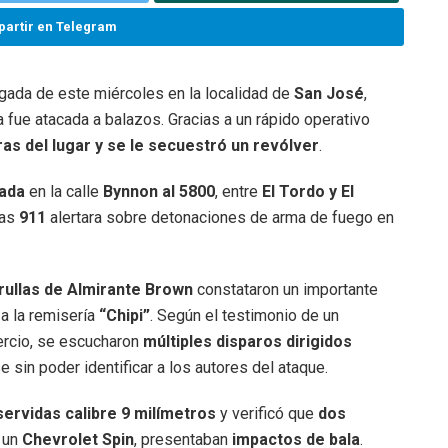
artir en Telegram
ugada de este miércoles en la localidad de
San José
,
a fue atacada a balazos. Gracias a un rápido operativo
s del lugar y se le secuestró un revólver
.
gada
en la calle
Bynnon al 5800
, entre
El Tordo y El
ias
911
alertara sobre detonaciones de arma de fuego en
ullas de Almirante Brown
constataron un importante
 a la remisería
“Chipi”
. Según el testimonio de un
ercio, se escucharon
múltiples disparos dirigidos
se sin poder identificar a los autores del ataque.
 servidas calibre 9 milímetros
y verificó que
dos
 un
Chevrolet Spin
, presentaban
impactos de bala
.