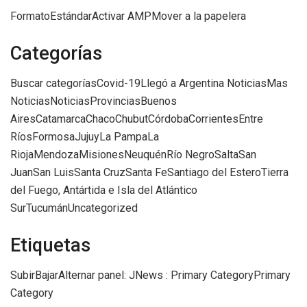
FormatoEstándarActivar AMPMover a la papelera
Categorías
Buscar categoríasCovid-19Llegó a Argentina NoticiasMas
NoticiasNoticiasProvinciasBuenos
AiresCatamarcaChacoChubutCórdobaCorrientesEntre
RíosFormosaJujuyLa PampaLa
RiojaMendozaMisionesNeuquénRío NegroSaltaSan
JuanSan LuisSanta CruzSanta FeSantiago del EsteroTierra
del Fuego, Antártida e Isla del Atlántico
SurTucumánUncategorized
Etiquetas
SubirBajarAlternar panel: JNews : Primary CategoryPrimary
Category