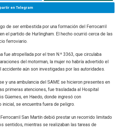
artir en Telegram
uego de ser embestida por una formación del Ferrocarril
en el partido de Hurlingham. El hecho ocurrió cerca de las
o ferroviario.
a fue atropellada por el tren N.º 3363, que circulaba
raciones del motorman, la mujer no habría advertido el
l accidente aún son investigadas por las autoridades.
ense y una ambulancia del SAME se hicieron presentes en
r las primeras atenciones, fue trasladada al Hospital
uis Güemes, en Haedo, donde ingresó con
inicial, se encuentra fuera de peligro.
Ferrocarril San Martín debió prestar un recorrido limitado
os sentidos, mientras se realizaban las tareas de